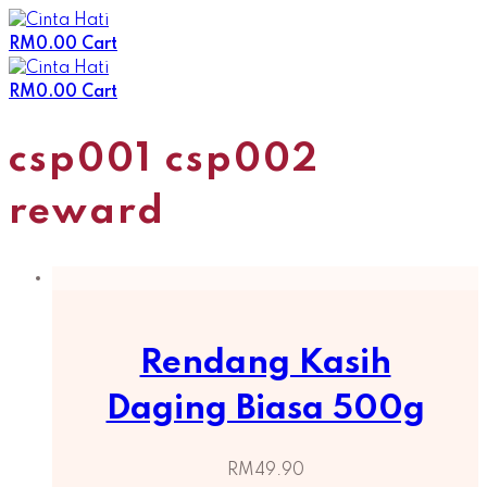
Skip
to
RM
0.00
Cart
content
RM
0.00
Cart
csp001 csp002
reward
Rendang Kasih
Daging Biasa 500g
RM
49.90