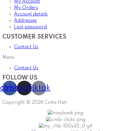
My Account
My Orders
Account details
Addresses
Lost password
CUSTOMER SERVICES
Contact Us
Menu
Contact Us
FOLLOW US
cebook
Instagram
Tiktok
Copyright © 2026 Cinta Hati