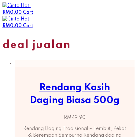
Skip
to
RM
0.00
Cart
content
RM
0.00
Cart
deal jualan
Rendang Kasih
Daging Biasa 500g
RM
49.90
Rendang Daging Tradisional – Lembut, Pekat
& Berempah Sempurna Rendang daging