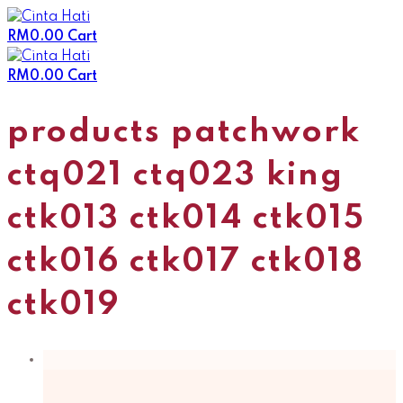
Skip
to
RM
0.00
Cart
content
RM
0.00
Cart
products patchwork
ctq021 ctq023 king
ctk013 ctk014 ctk015
ctk016 ctk017 ctk018
ctk019