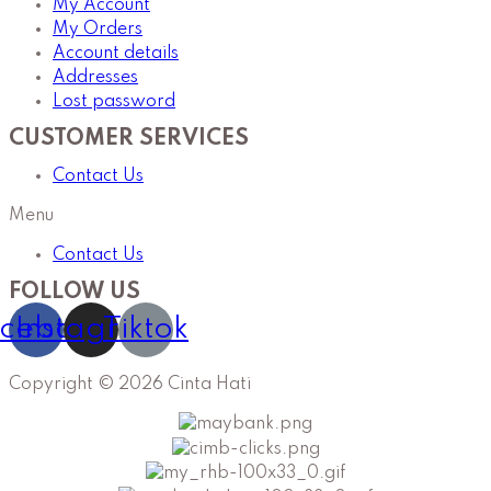
My Account
My Orders
Account details
Addresses
Lost password
CUSTOMER SERVICES
Contact Us
Menu
Contact Us
FOLLOW US
cebook
Instagram
Tiktok
Copyright © 2026 Cinta Hati