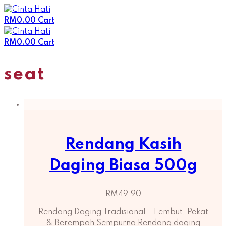
Skip
to
RM
0.00
Cart
content
RM
0.00
Cart
seat
Rendang Kasih
Daging Biasa 500g
RM
49.90
Rendang Daging Tradisional – Lembut, Pekat
& Berempah Sempurna Rendang daging