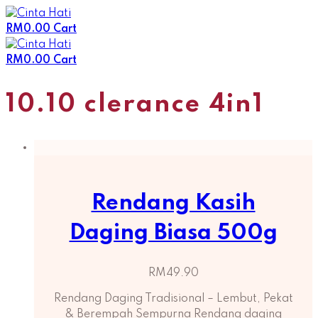
Skip
to
RM
0.00
Cart
content
RM
0.00
Cart
10.10 clerance 4in1
Rendang Kasih
Daging Biasa 500g
RM
49.90
Rendang Daging Tradisional – Lembut, Pekat
& Berempah Sempurna Rendang daging