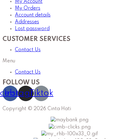
My Account
My Orders
Account details
Addresses
Lost password
CUSTOMER SERVICES
Contact Us
Menu
Contact Us
FOLLOW US
cebook
Instagram
Tiktok
Copyright © 2026 Cinta Hati