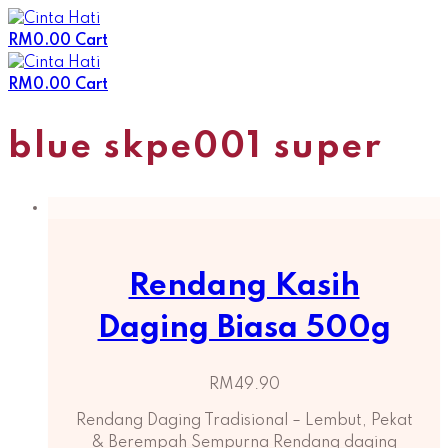
Skip
to
RM
0.00
Cart
content
RM
0.00
Cart
blue skpe001 super
Rendang Kasih
Daging Biasa 500g
RM
49.90
Rendang Daging Tradisional – Lembut, Pekat
& Berempah Sempurna Rendang daging