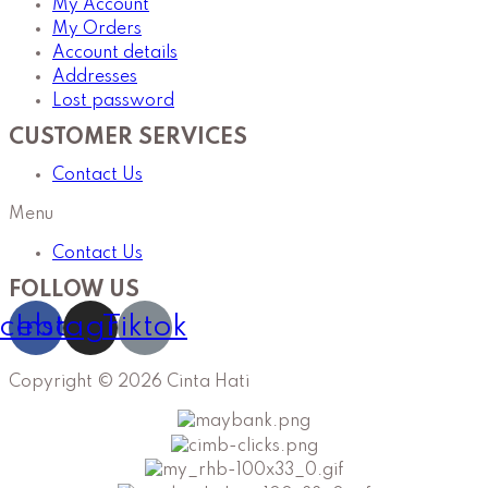
My Account
My Orders
Account details
Addresses
Lost password
CUSTOMER SERVICES
Contact Us
Menu
Contact Us
FOLLOW US
cebook
Instagram
Tiktok
Copyright © 2026 Cinta Hati