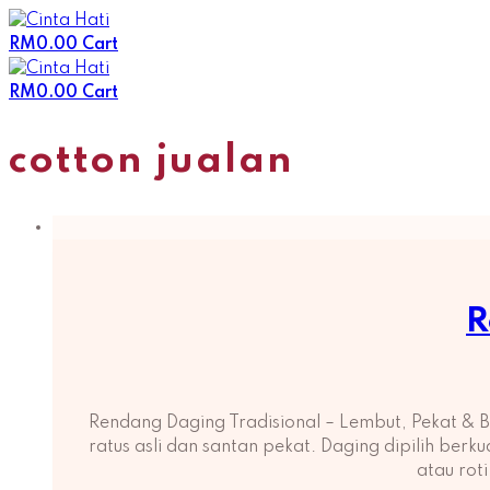
Skip
to
RM
0.00
Cart
content
RM
0.00
Cart
cotton jualan
R
Rendang Daging Tradisional – Lembut, Pekat &
ratus asli dan santan pekat. Daging dipilih ber
atau rot