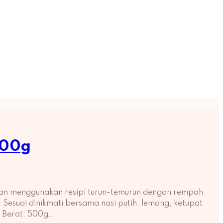
500g
han menggunakan resipi turun-temurun dengan rempah
 Sesuai dinikmati bersama nasi putih, lemang, ketupat
s: Berat: 500g…