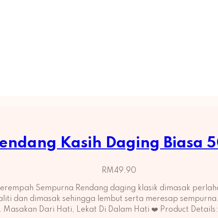
endang Kasih Daging Biasa 
RM
49.90
 Berempah Sempurna Rendang daging klasik dimasak perla
kualiti dan dimasak sehingga lembut serta meresap sempurna.
i. Masakan Dari Hati, Lekat Di Dalam Hati ❤️ Product Detail