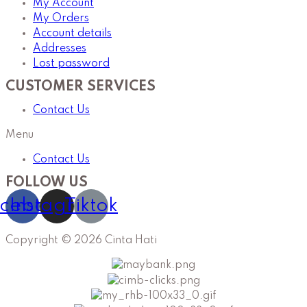
My Account
My Orders
Account details
Addresses
Lost password
CUSTOMER SERVICES
Contact Us
Menu
Contact Us
FOLLOW US
cebook
Instagram
Tiktok
Copyright © 2026 Cinta Hati