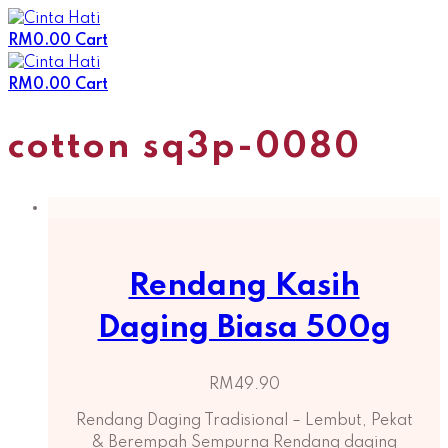
Skip
to
RM
0.00
Cart
content
RM
0.00
Cart
cotton sq3p-0080
Rendang Kasih
Daging Biasa 500g
RM
49.90
Rendang Daging Tradisional – Lembut, Pekat
& Berempah Sempurna Rendang daging