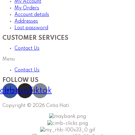
My Account
My Orders
Account details
Addresses
Lost password
CUSTOMER SERVICES
Contact Us
Menu
Contact Us
FOLLOW US
cebook
Instagram
Tiktok
Copyright © 2026 Cinta Hati