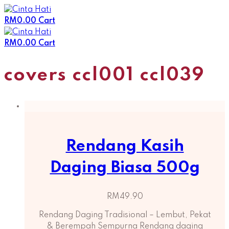
Skip
to
RM
0.00
Cart
content
RM
0.00
Cart
covers ccl001 ccl039
Rendang Kasih
Daging Biasa 500g
RM
49.90
Rendang Daging Tradisional – Lembut, Pekat
& Berempah Sempurna Rendang daging