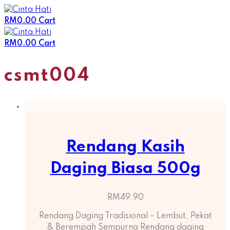
Skip
to
RM
0.00
Cart
content
RM
0.00
Cart
csmt004
Rendang Kasih
Daging Biasa 500g
RM
49.90
Rendang Daging Tradisional – Lembut, Pekat
& Berempah Sempurna Rendang daging