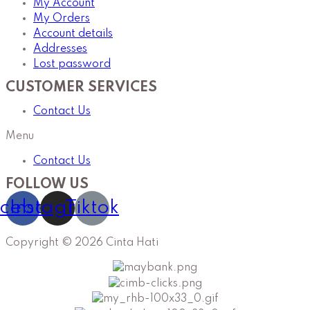
My Account
My Orders
Account details
Addresses
Lost password
CUSTOMER SERVICES
Contact Us
Menu
Contact Us
FOLLOW US
cebook
Instagram
Tiktok
Copyright © 2026 Cinta Hati