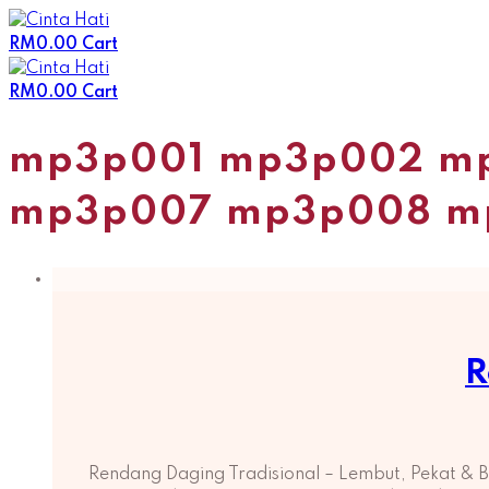
Skip
to
RM
0.00
Cart
content
RM
0.00
Cart
mp3p001 mp3p002 m
mp3p007 mp3p008 m
R
Rendang Daging Tradisional – Lembut, Pekat &