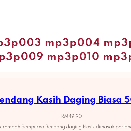
p3p003 mp3p004 mp3
p3p009 mp3p010 mp3
endang Kasih Daging Biasa 
RM
49.90
 Berempah Sempurna Rendang daging klasik dimasak perla