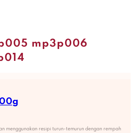
p005 mp3p006
p014
500g
han menggunakan resipi turun-temurun dengan rempah