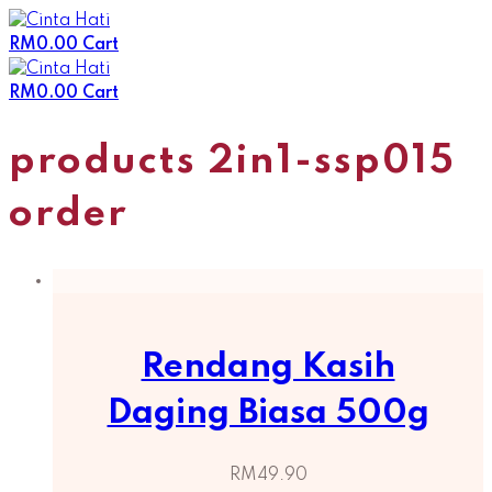
Skip
to
RM
0.00
Cart
content
RM
0.00
Cart
products 2in1-ssp015
order
Rendang Kasih
Daging Biasa 500g
RM
49.90