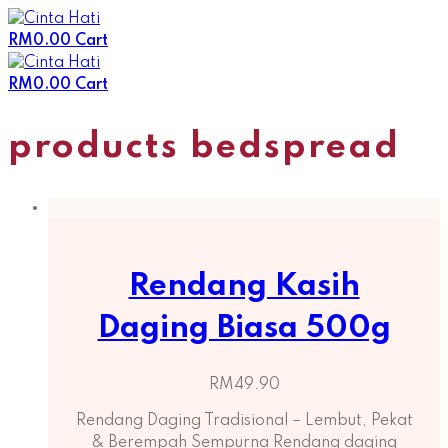
Skip
to
RM
0.00
Cart
content
RM
0.00
Cart
products bedspread
Rendang Kasih
Daging Biasa 500g
RM
49.90
Rendang Daging Tradisional – Lembut, Pekat
& Berempah Sempurna Rendang daging