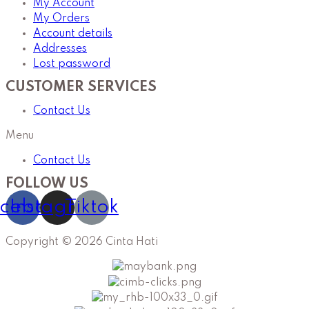
My Account
My Orders
Account details
Addresses
Lost password
CUSTOMER SERVICES
Contact Us
Menu
Contact Us
FOLLOW US
cebook
Instagram
Tiktok
Copyright © 2026 Cinta Hati