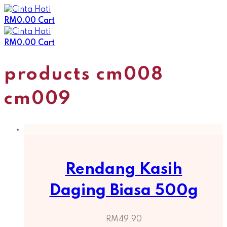
Skip
to
RM
0.00
Cart
content
RM
0.00
Cart
products cm008
cm009
Rendang Kasih
Daging Biasa 500g
RM
49.90