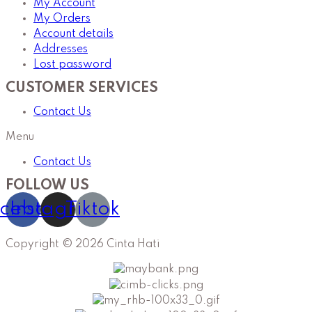
My Account
My Orders
Account details
Addresses
Lost password
CUSTOMER SERVICES
Contact Us
Menu
Contact Us
FOLLOW US
cebook
Instagram
Tiktok
Copyright © 2026 Cinta Hati