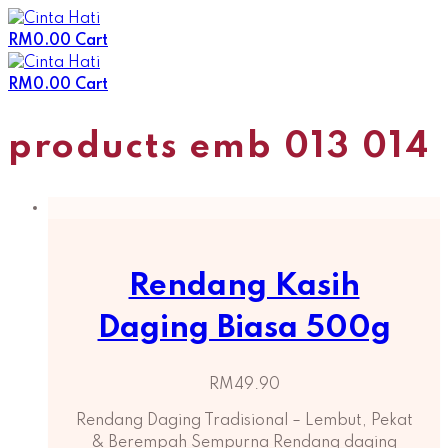
Skip
to
RM
0.00
Cart
content
RM
0.00
Cart
products emb 013 014
Rendang Kasih
Daging Biasa 500g
RM
49.90
Rendang Daging Tradisional – Lembut, Pekat
& Berempah Sempurna Rendang daging