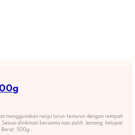
500g
han menggunakan resipi turun-temurun dengan rempah
 Sesuai dinikmati bersama nasi putih, lemang, ketupat
s: Berat: 500g…