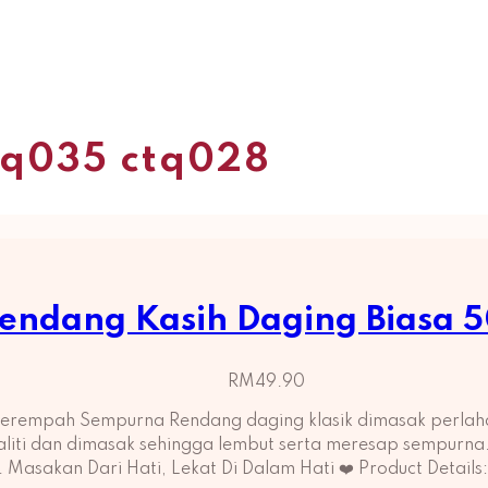
tq035 ctq028
endang Kasih Daging Biasa 
RM
49.90
 Berempah Sempurna Rendang daging klasik dimasak perla
kualiti dan dimasak sehingga lembut serta meresap sempurna.
i. Masakan Dari Hati, Lekat Di Dalam Hati ❤️ Product Detail