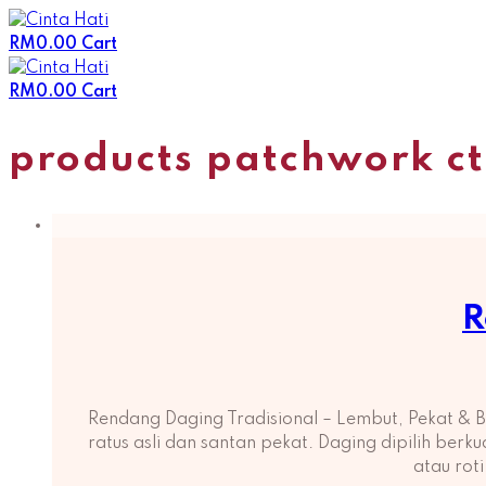
Skip
to
RM
0.00
Cart
content
RM
0.00
Cart
products patchwork c
R
Rendang Daging Tradisional – Lembut, Pekat &
ratus asli dan santan pekat. Daging dipilih ber
atau rot