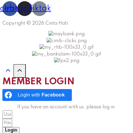
cebook
Instagram
Tiktok
Copyright © 2026 Cinta Hati
MEMBER LOGIN
Login with
Facebook
If you have an account with us, please log in.
Login