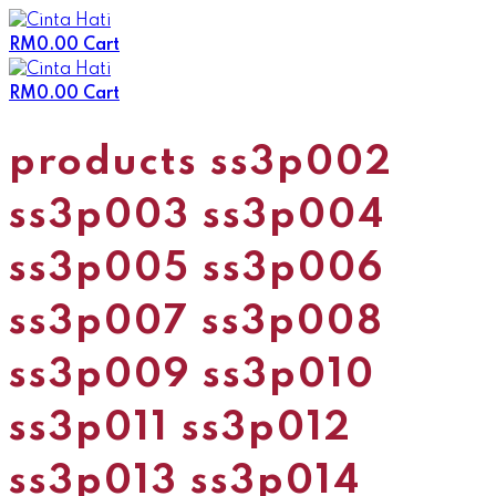
Skip
to
RM
0.00
Cart
content
RM
0.00
Cart
products ss3p002
ss3p003 ss3p004
ss3p005 ss3p006
ss3p007 ss3p008
ss3p009 ss3p010
ss3p011 ss3p012
ss3p013 ss3p014