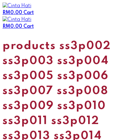
Skip
to
RM
0.00
Cart
content
RM
0.00
Cart
products ss3p002
ss3p003 ss3p004
ss3p005 ss3p006
ss3p007 ss3p008
ss3p009 ss3p010
ss3p011 ss3p012
ss3p013 ss3p014