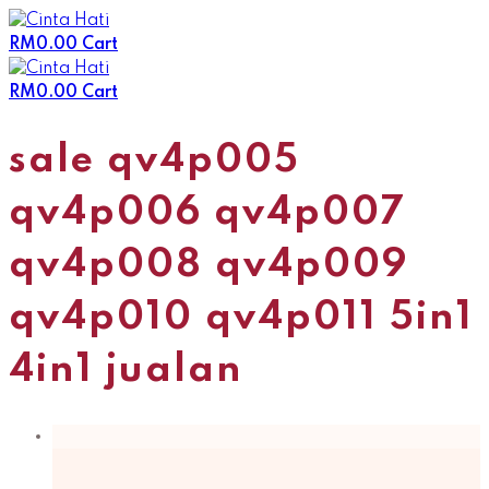
Skip
to
RM
0.00
Cart
content
RM
0.00
Cart
sale qv4p005
qv4p006 qv4p007
qv4p008 qv4p009
qv4p010 qv4p011 5in1
4in1 jualan