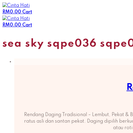
Skip
to
RM
0.00
Cart
content
RM
0.00
Cart
sea sky sqpe036 sqpe
R
Rendang Daging Tradisional – Lembut, Pekat &
ratus asli dan santan pekat. Daging dipilih ber
atau rot