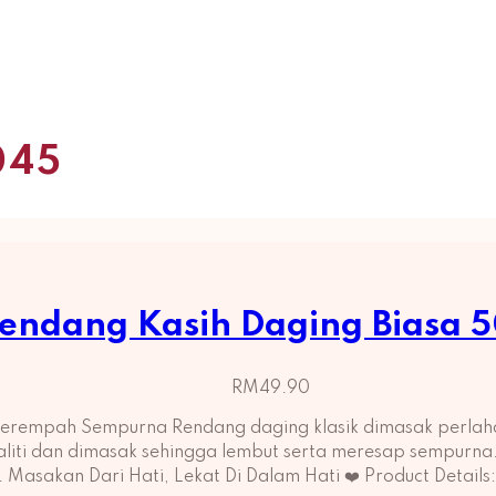
045
endang Kasih Daging Biasa 
RM
49.90
 Berempah Sempurna Rendang daging klasik dimasak perla
kualiti dan dimasak sehingga lembut serta meresap sempurna.
i. Masakan Dari Hati, Lekat Di Dalam Hati ❤️ Product Detail