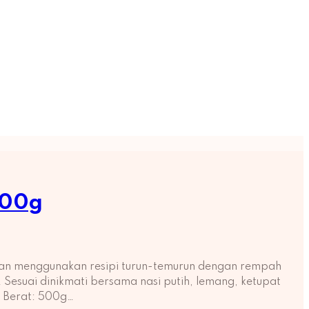
500g
han menggunakan resipi turun-temurun dengan rempah
 Sesuai dinikmati bersama nasi putih, lemang, ketupat
s: Berat: 500g…