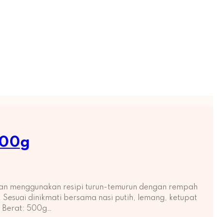
500g
han menggunakan resipi turun-temurun dengan rempah
 Sesuai dinikmati bersama nasi putih, lemang, ketupat
s: Berat: 500g…