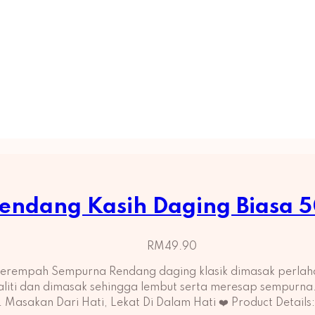
endang Kasih Daging Biasa 
RM
49.90
 Berempah Sempurna Rendang daging klasik dimasak perla
kualiti dan dimasak sehingga lembut serta meresap sempurna.
i. Masakan Dari Hati, Lekat Di Dalam Hati ❤️ Product Detail