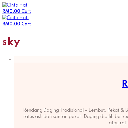
Skip
to
RM
0.00
Cart
content
RM
0.00
Cart
sky
R
Rendang Daging Tradisional – Lembut, Pekat &
ratus asli dan santan pekat. Daging dipilih ber
atau rot