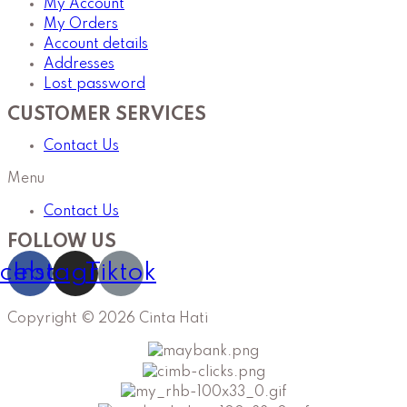
My Account
My Orders
Account details
Addresses
Lost password
CUSTOMER SERVICES
Contact Us
Menu
Contact Us
FOLLOW US
cebook
Instagram
Tiktok
Copyright © 2026 Cinta Hati