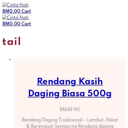
Skip
to
RM
0.00
Cart
content
RM
0.00
Cart
tail
Rendang Kasih
Daging Biasa 500g
RM
49.90
Rendang Daging Tradisional – Lembut, Pekat
& Berempah Sempurna Rendang daging